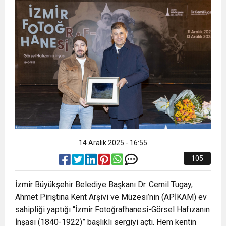
17:21
Başkan Vekili Şahin Biba: “Bursa’nın geleceğini
Başvurusunda Bulunan Öğretmenlerin Atama
Türkiye’nin Stratejik İletişimi” başlıklı makale
bütüncül bir anlayışla planlıyoruz”
Sonuçları Açıklandı
kaleme aldı
14 Aralık 2025 - 16:55
105
İzmir Büyükşehir Belediye Başkanı Dr. Cemil Tugay,
Ahmet Piriştina Kent Arşivi ve Müzesi’nin (APİKAM) ev
sahipliği yaptığı “İzmir Fotoğrafhanesi-Görsel Hafızanın
İnşası (1840-1922)” başlıklı sergiyi açtı. Hem kentin