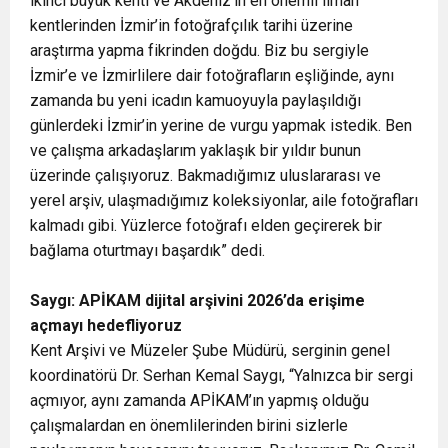
ikinci büyük kenti ve Akdeniz’in en önemli liman
kentlerinden İzmir’in fotoğrafçılık tarihi üzerine
araştırma yapma fikrinden doğdu. Biz bu sergiyle
İzmir’e ve İzmirlilere dair fotoğrafların eşliğinde, aynı
zamanda bu yeni icadın kamuoyuyla paylaşıldığı
günlerdeki İzmir’in yerine de vurgu yapmak istedik. Ben
ve çalışma arkadaşlarım yaklaşık bir yıldır bunun
üzerinde çalışıyoruz. Bakmadığımız uluslararası ve
yerel arşiv, ulaşmadığımız koleksiyonlar, aile fotoğrafları
kalmadı gibi. Yüzlerce fotoğrafı elden geçirerek bir
bağlama oturtmayı başardık” dedi.
Saygı:
APİKAM dijital arşivini 2026’da erişime
açmayı hedefliyoruz
Kent Arşivi ve Müzeler Şube Müdürü, serginin genel
koordinatörü Dr. Serhan Kemal Saygı, “Yalnızca bir sergi
açmıyor, aynı zamanda APİKAM’ın yapmış olduğu
çalışmalardan en önemlilerinden birini sizlerle