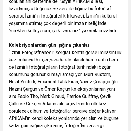
konulan anı defterine de “Sayın APİKAM ailesi,
hazırlamış olduğunuz ve sergilediğiniz bu fotoğraf
sergisi, İzmir’in fotoğrafçılık hikayesi, İzmir’in kültürel
yaşamına atılmış çok değerli bir imza niteliğinde.
Yürekten kutluyorum, iyi ki varsınız” yazarak imzaladı.
Koleksiyonlardan gün ışığına çıkanlar
“İzmir Fotoğrafhanesi” sergisi, kentin görsel mirasını ilk
kez bütüncül bir çerçevede ele alarak hem kentin hem
de İzmirli fotoğrafçıların fotoğraf tarihindeki özgün
konumunu görünür kılmayı amaçlıyor. Mert Rüstem,
Nejat Yentürk, Ercüment Tahtakıran, Yavuz Çorapçıoğlu,
Nazmi Şurgun ve Ömer Koç’un koleksiyonlarının yanı
sıra Fabio Tito, Mark Giraud, Patrice Guiffray, Çevik
Çullu ve Gökçen Adar’ın aile arşivlerinden ilk kez
görülecek albüm ve fotoğraflar sergiye değer katıyor.
APİKAM’ın kendi koleksiyonlarında yer alan ve bugüne
kadar gün ışığına çıkmamış fotoğraflar da sergi