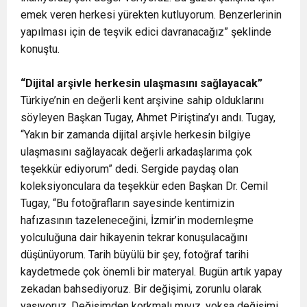
emek veren herkesi yürekten kutluyorum. Benzerlerinin
yapılması için de teşvik edici davranacağız” şeklinde
konuştu.
“Dijital arşivle herkesin ulaşmasını sağlayacak”
Türkiye’nin en değerli kent arşivine sahip olduklarını
söyleyen Başkan Tugay, Ahmet Piriştina’yı andı. Tugay,
“Yakın bir zamanda dijital arşivle herkesin bilgiye
ulaşmasını sağlayacak değerli arkadaşlarıma çok
teşekkür ediyorum” dedi. Sergide paydaş olan
koleksiyonculara da teşekkür eden Başkan Dr. Cemil
Tugay, “Bu fotoğrafların sayesinde kentimizin
hafızasının tazeleneceğini, İzmir’in modernleşme
yolculuğuna dair hikayenin tekrar konuşulacağını
düşünüyorum. Tarih büyülü bir şey, fotoğraf tarihi
kaydetmede çok önemli bir materyal. Bugün artık yapay
zekadan bahsediyoruz. Bir değişimi, zorunlu olarak
yaşıyoruz. Değişimden korkmalı mıyız, yoksa değişimi