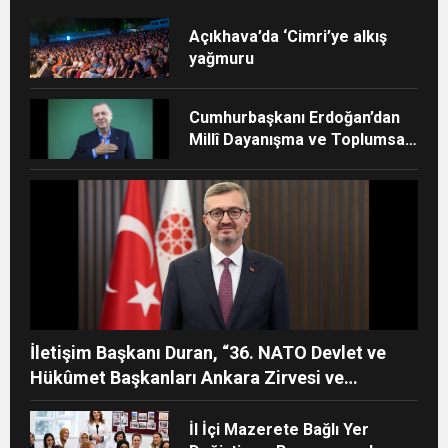
Açıkhava’da ‘Cimri’ye alkış
yağmuru
Cumhurbaşkanı Erdoğan’dan
Millî Dayanışma ve Toplumsal
Bütünleşmenin
Güçlendirilmesine Dair Kanun
Teklifi mesajı
İletişim Başkanı Duran, “36. NATO Devlet ve
Hükûmet Başkanları Ankara Zirvesi ve
Türkiye’nin Stratejik İletişimi” başlıklı makale
kaleme aldı
İl İçi Mazerete Bağlı Yer