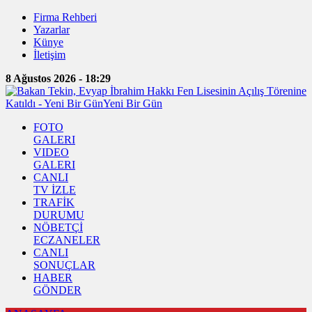
Firma Rehberi
Yazarlar
Künye
İletişim
8 Ağustos 2026 - 18:29
FOTO
GALERI
VIDEO
GALERI
CANLI
TV İZLE
TRAFİK
DURUMU
NÖBETÇİ
ECZANELER
CANLI
SONUÇLAR
HABER
GÖNDER