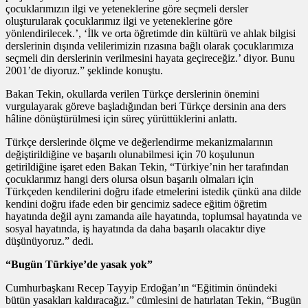
çocuklarımızın ilgi ve yeteneklerine göre seçmeli dersler
oluşturularak çocuklarımız ilgi ve yeteneklerine göre
yönlendirilecek.’, ‘İlk ve orta öğretimde din kültürü ve ahlak bilgisi
derslerinin dışında velilerimizin rızasına bağlı olarak çocuklarımıza
seçmeli din derslerinin verilmesini hayata geçireceğiz.’ diyor. Bunu
2001’de diyoruz.” şeklinde konuştu.
Bakan Tekin, okullarda verilen Türkçe derslerinin önemini
vurgulayarak göreve başladığından beri Türkçe dersinin ana ders
hâline dönüştürülmesi için süreç yürüttüklerini anlattı.
Türkçe derslerinde ölçme ve değerlendirme mekanizmalarının
değiştirildiğine ve başarılı olunabilmesi için 70 koşulunun
getirildiğine işaret eden Bakan Tekin, “Türkiye’nin her tarafından
çocuklarımız hangi ders olursa olsun başarılı olmaları için
Türkçeden kendilerini doğru ifade etmelerini istedik çünkü ana dilde
kendini doğru ifade eden bir gencimiz sadece eğitim öğretim
hayatında değil aynı zamanda aile hayatında, toplumsal hayatında ve
sosyal hayatında, iş hayatında da daha başarılı olacaktır diye
düşünüyoruz.” dedi.
“Bugün Türkiye’de yasak yok”
Cumhurbaşkanı Recep Tayyip Erdoğan’ın “Eğitimin önündeki
bütün yasakları kaldıracağız.” cümlesini de hatırlatan Tekin, “Bugün