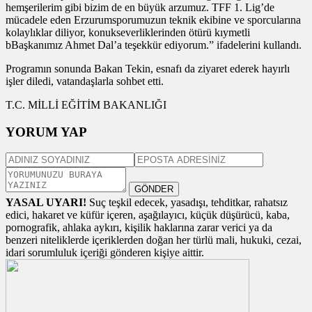
hemşerilerim gibi bizim de en büyük arzumuz. TFF 1. Lig’de
mücadele eden Erzurumsporumuzun teknik ekibine ve sporcularına
kolaylıklar diliyor, konukseverliklerinden ötürü kıymetli
bBaşkanımız Ahmet Dal’a teşekkür ediyorum.” ifadelerini kullandı.
Programın sonunda Bakan Tekin, esnafı da ziyaret ederek hayırlı
işler diledi, vatandaşlarla sohbet etti.
T.C. MİLLİ EĞİTİM BAKANLIĞI
YORUM YAP
GÖNDER
YASAL UYARI!
Suç teşkil edecek, yasadışı, tehditkar, rahatsız
edici, hakaret ve küfür içeren, aşağılayıcı, küçük düşürücü, kaba,
pornografik, ahlaka aykırı, kişilik haklarına zarar verici ya da
benzeri niteliklerde içeriklerden doğan her türlü mali, hukuki, cezai,
idari sorumluluk içeriği gönderen kişiye aittir.