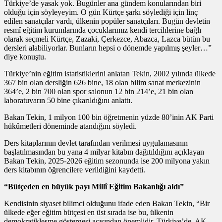
Türkiye’de yasak yok. Bugünler ana gündem konularından biri
olduğu için söyleyeyim. O gün Kürtçe şarkı söylediği için linç
edilen sanatçılar vardı, ülkenin popüler sanatçıları. Bugün devletin
resmî eğitim kurumlarında çocuklarımız kendi tercihlerine bağlı
olarak seçmeli Kürtçe, Zazaki, Çerkezce, Abazca, Lazca bütün bu
dersleri alabiliyorlar. Bunların hepsi o dönemde yapılmış şeyler…”
diye konuştu.
Türkiye’nin eğitim istatistiklerini anlatan Tekin, 2002 yılında ülkede
367 bin olan dersliğin 626 bine, 18 olan bilim sanat merkezinin
364’e, 2 bin 700 olan spor salonun 12 bin 214’e, 21 bin olan
laboratuvarın 50 bine çıkarıldığını anlattı.
Bakan Tekin, 1 milyon 100 bin öğretmenin yüzde 80’inin AK Parti
hükûmetleri döneminde atandığını söyledi.
Ders kitaplarının devlet tarafından verilmesi uygulamasının
başlatılmasından bu yana 4 milyar kitabın dağıtıldığını açıklayan
Bakan Tekin, 2025-2026 eğitim sezonunda ise 200 milyona yakın
ders kitabının öğrencilere verildiğini kaydetti.
“Bütçeden en büyük payı Millî Eğitim Bakanlığı aldı”
Kendisinin siyaset bilimci olduğunu ifade eden Bakan Tekin, “Bir
ülkede eğer eğitim bütçesi en üst sırada ise bu, ülkenin
demokratikleşme göstergesi açısından önemlidir. Türkiye’de, AK