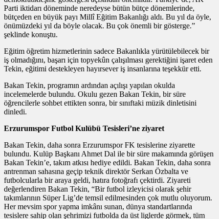
Parti iktidarı döneminde neredeyse bütün bütçe dönemlerinde,
bütçeden en büyük payı Millî Eğitim Bakanlığı aldı. Bu yıl da öyle,
önümüzdeki yıl da böyle olacak. Bu çok önemli bir gösterge.”
şeklinde konuştu.
Eğitim öğretim hizmetlerinin sadece Bakanlıkla yürütülebilecek bir
iş olmadığını, başarı için topyekûn çalışılması gerektiğini işaret eden
Tekin, eğitimi destekleyen hayırsever iş insanlarına teşekkür etti.
Bakan Tekin, programın ardından açılışı yapılan okulda
incelemelerde bulundu. Okulu gezen Bakan Tekin, bir süre
öğrencilerle sohbet ettikten sonra, bir sınıftaki müzik dinletisini
dinledi.
Erzurumspor Futbol Kulübü Tesisleri’ne ziyaret
Bakan Tekin, daha sonra Erzurumspor FK tesislerine ziyarette
bulundu. Kulüp Başkanı Ahmet Dal ile bir süre makamında görüşen
Bakan Tekin’e, takım atkısı hediye edildi. Bakan Tekin, daha sonra
antrenman sahasına geçip teknik direktör Serkan Özbalta ve
futbolcularla bir araya geldi, hatıra fotoğrafı çektirdi. Ziyareti
değerlendiren Bakan Tekin, “Bir futbol izleyicisi olarak şehir
takımlarının Süper Lig’de temsil edilmesinden çok mutlu oluyorum.
Her mevsim spor yapma imkânı sunan, dünya standartlarında
tesislere sahip olan şehrimizi futbolda da üst liglerde görmek, tüm