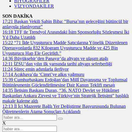
BİYOGRAFİLER
VİZYONDAKİLER
SON DAKİKA
17:21
Başkan Vekili Şahin Biba: “Bursa’nın geleceğini bütüncül bir
anlayışla planlıyoruz”
16:18
TFF ile Trendyol Arasındaki İsim Sponsorluğu Sözleşmesi İki
Yıl Daha Uzatıldı
15:22
“71 İlde Uyuşturucu Madde Satıcılarına Yönelik Düzenlenen
Operasyonlarda 832 Kilogram Uyuşturucu Madde ve 425 Bin
Uyuşturucu Hap Ele Geçirildi.”
14:36
Büyükşehir’den Panayır’da altyapı ve ulaşım atağı
12:11
İZSU’dan yılın ilk yarısında tarihi altyapı seferberliği
11:24
Süreç emin adımlarla ilerliyor
17:14
Açıkhava’da ‘Cimri’ye alkış yağmuru
15:39
Cumhurbaşkanı Erdoğan’dan Millî Dayanışma ve Toplumsal
Bütünleşmenin Güçlendirilmesine Dair Kanun Teklifi mesajı
14:35
İletişim Başkanı Duran, “36. NATO Devlet ve Hükûmet
Başkanları Ankara Zirvesi ve Türkiye’nin Stratejik İletişimi” başlıklı
makale kaleme aldı
12:13
İl İçi Mazerete Bağlı Yer Değiştirme Başvurusunda Bulunan
Öğretmenlerin Atama Sonuçları Açıklandı
X