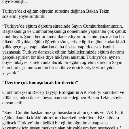
diye konuştu.
Türkiye’deki eğitim öğretim sürecine değinen Bakan Tekin,
sözlerini şöyle sürdürdü:
“Türkiye’de eğitim öğretim sürecinde Sayın Cumhurbaşkanımızın,
Başbakanlığı ve Cumhurbaşkanlığı döneminde yapılanlar çok çabuk
unutuluyor. Şunu her ortamda ifade ediyorum: İsmini yazmadan bir
ülkede 20 yılda, eğitim öğretim süreçleriyle ilgili o güne kadar ki 80
yıllık geçmişte yapılanlardan daha fazlası yapıldı desek ismini
yazmasak, Türkiye demesek eğitim fakültelerimizde eğitim devrimi
gerçekleştirilen bir ülke diye hikâyesi anlatılır. Türkiye’de, aynen
böyle hikâyesi sürekli anlatılacak bir eğitim öğretim sürecini Sayın
Cumhurbaşkanımızın birebir takibi ve destekleriyle yirmi yılda
yaşadık.”
“Üzerine çok konuşulacak bir devrim”
Cumhurbaşkanı Recep Tayyip Erdoğan’ın AK Parti’yi kurarken ve
2002 seçimleri öncesi beyannamesine değinen Bakan Tekin, şöyle
devam etti:
“Sayın Cumhurbaşkanımız şu hususların altını çizmiş ve ‘AK Parti
eğitim alanında köklü bir reform hareketi hedefliyor. Biz iktidara
gelirsek Türkiye’nin nitelikli bir eğitim öğretim altyapısına
kavuşmak için insanı merkeze alan bir yaklaşım benimseyeceğiz.’