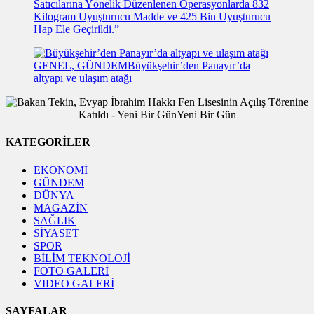
Satıcılarına Yönelik Düzenlenen Operasyonlarda 832
Kilogram Uyuşturucu Madde ve 425 Bin Uyuşturucu
Hap Ele Geçirildi.”
GENEL, GÜNDEM
Büyükşehir’den Panayır’da
altyapı ve ulaşım atağı
KATEGORİLER
EKONOMİ
GÜNDEM
DÜNYA
MAGAZİN
SAĞLIK
SİYASET
SPOR
BİLİM TEKNOLOJİ
FOTO GALERİ
VIDEO GALERİ
SAYFALAR