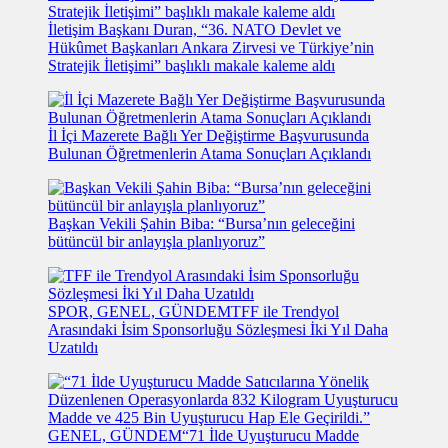
İletişim Başkanı Duran, “36. NATO Devlet ve
Hükûmet Başkanları Ankara Zirvesi ve Türkiye’nin
Stratejik İletişimi” başlıklı makale kaleme aldı
İl İçi Mazerete Bağlı Yer Değiştirme Başvurusunda
Bulunan Öğretmenlerin Atama Sonuçları Açıklandı
Başkan Vekili Şahin Biba: “Bursa’nın geleceğini
bütüncül bir anlayışla planlıyoruz”
SPOR, GENEL, GÜNDEM
TFF ile Trendyol
Arasındaki İsim Sponsorluğu Sözleşmesi İki Yıl Daha
Uzatıldı
GENEL, GÜNDEM
“71 İlde Uyuşturucu Madde