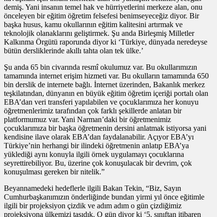
demiş. Yani insanın temel hak ve hürriyetlerini merkeze alan, onu
önceleyen bir eğitim öğretim felsefesi benimseyeceğiz diyor. Bir
başka husus, kamu okullarının eğitim kalitesini artırmak ve
teknolojik olanaklarını geliştirmek. Şu anda Birleşmiş Milletler
Kalkınma Örgütü raporunda diyor ki ‘Türkiye, dünyada neredeyse
bütün dersliklerinde akıllı tahta olan tek ülke.’
Şu anda 65 bin civarında resmî okulumuz var. Bu okullarımızın
tamamında internet erişim hizmeti var. Bu okulların tamamında 650
bin derslik de internete bağlı. İnternet üzerinden, Bakanlık merkez
teşkilatından, dünyanın en büyük eğitim öğretim içeriği portalı olan
EBA’dan veri transferi yapılabilen ve çocuklarımıza her konuyu
öğretmenlerimiz tarafından çok farklı şekillerde anlatan bir
platformumuz var. Yani Narman’daki bir öğretmenimiz
çocuklarımıza bir başka öğretmenin dersini anlatmak istiyorsa yani
kendisine ilave olarak EBA’dan faydalanabilir. Açıyor EBA’yı
Türkiye’nin herhangi bir ilindeki öğretmenin anlatıp EBA’ya
yüklediği aynı konuyla ilgili örnek uygulamayı çocuklarına
seyrettirebiliyor. Bu, üzerine çok konuşulacak bir devrim, çok
konuşulması gereken bir nitelik.”
Beyannamedeki hedeflerle ilgili Bakan Tekin, “Biz, Sayın
Cumhurbaşkanımızın önderliğinde bundan yirmi yıl önce eğitimle
ilgili bir projeksiyon çizdik ve adım adım o gün çizdiğimiz
projeksiyona ülkemizi taşıdık. O gün diyor ki ‘5. sınıftan itibaren