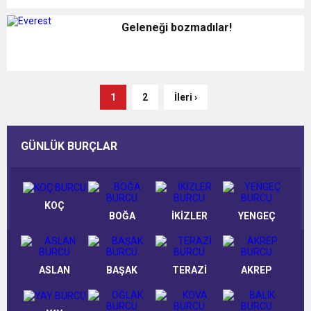
Geleneği bozmadılar!
1
2
İleri ›
GÜNLÜK BURÇLAR
KOÇ
BOĞA
İKİZLER
YENGEÇ
ASLAN
BAŞAK
TERAZİ
AKREP