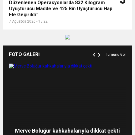
5
Düzenlenen Operasyonlarda 832 Kilogram
Uyuşturucu Madde ve 425 Bin Uyuşturucu Hap
Ele Geçirildi.”
7 Ağustos 2026 - 15:22
FOTO GALERİ
Tümünü Gör
Merve Şarapçıoğlu’dan eski eşi Berk
Amber Heard: ‘Hoşça kal’ demek çok zor
Aslıhan Doğan Turan’ın formda kalma sırrı
Oktay’a gönderme
Merve Boluğur kahkahalarıyla dikkat çekti