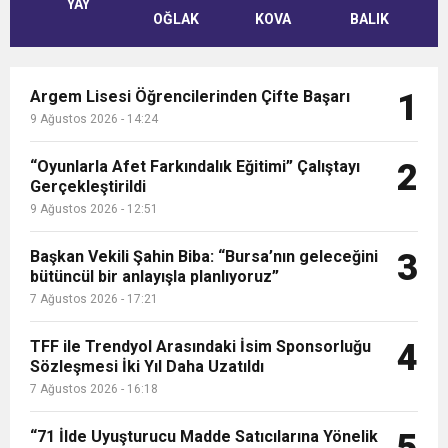
YAY
OĞLAK
KOVA
BALIK
Argem Lisesi Öğrencilerinden Çifte Başarı
1
9 Ağustos 2026 - 14:24
“Oyunlarla Afet Farkındalık Eğitimi” Çalıştayı
2
Gerçekleştirildi
9 Ağustos 2026 - 12:51
Başkan Vekili Şahin Biba: “Bursa’nın geleceğini
3
bütüncül bir anlayışla planlıyoruz”
7 Ağustos 2026 - 17:21
TFF ile Trendyol Arasındaki İsim Sponsorluğu
4
Sözleşmesi İki Yıl Daha Uzatıldı
7 Ağustos 2026 - 16:18
“71 İlde Uyuşturucu Madde Satıcılarına Yönelik