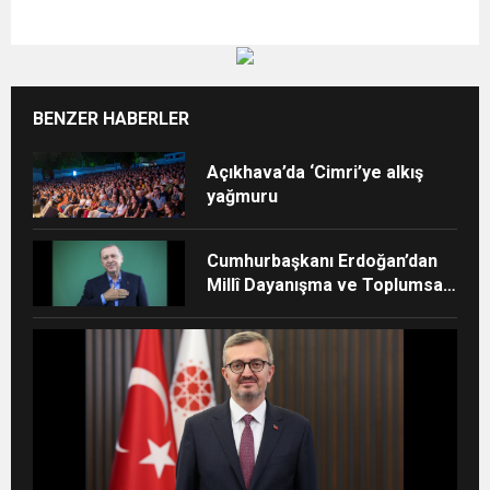
BENZER HABERLER
Açıkhava’da ‘Cimri’ye alkış
yağmuru
Cumhurbaşkanı Erdoğan’dan
Millî Dayanışma ve Toplumsal
Bütünleşmenin
Güçlendirilmesine Dair Kanun
Teklifi mesajı