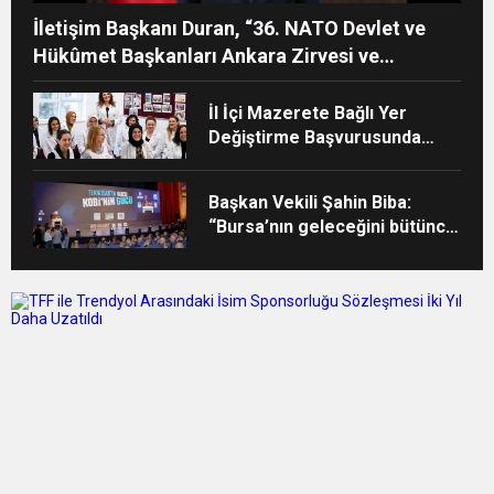
İletişim Başkanı Duran, “36. NATO Devlet ve
Hükûmet Başkanları Ankara Zirvesi ve
Türkiye’nin Stratejik İletişimi” başlıklı makale
kaleme aldı
İl İçi Mazerete Bağlı Yer
Değiştirme Başvurusunda
Bulunan Öğretmenlerin Atama
Sonuçları Açıklandı
Başkan Vekili Şahin Biba:
“Bursa’nın geleceğini bütüncül
bir anlayışla planlıyoruz”